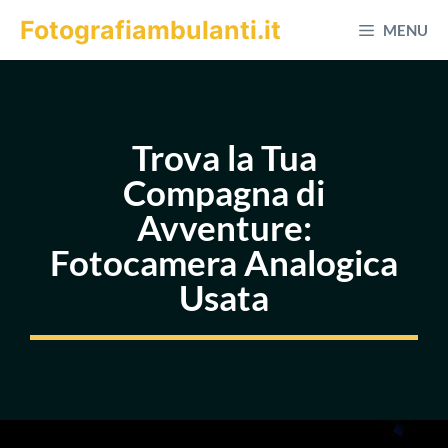
Vai
Fotografiambulanti.it
MENU
al
contenuto
Trova la Tua
Compagna di
Avventure:
Fotocamera Analogica
Usata